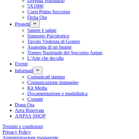
Diventa Volontario
5X1000
Corsi Primo Soccorso
Dona Ora
Progetti
Sapere è salute
Supporto Psicologico
Tavolo Violenza di Genere
Anatomia di un Istante
Torneo Nazionale del Soccorso Anpas
L’Arte che decolla
Eventi
Informati
Comunicati stampa
Comunicazione immagine
Kit Media
Documentazione e modulistica
Contatti
Dona Ora
Area Riservata
ANPAS SHOP
Termini e condizioni
Privacy Policy
Amministrazione trasparente