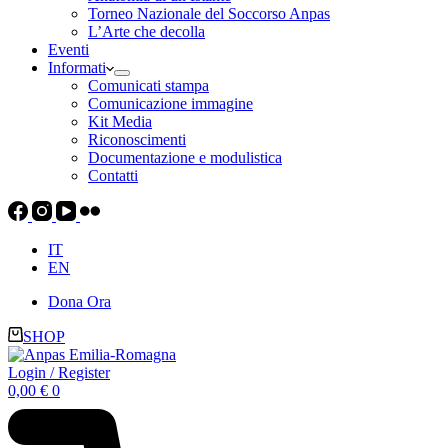
Torneo Nazionale del Soccorso Anpas
L’Arte che decolla
Eventi
Informati
Comunicati stampa
Comunicazione immagine
Kit Media
Riconoscimenti
Documentazione e modulistica
Contatti
IT
EN
Dona Ora
SHOP
Login / Register
Carrello
0,00
€
0