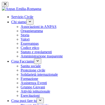
Salta
al
contenuto
Servizio Civile
Chi siamo
Associazioni in ANPAS
Organigramma
Storia
Valori
Essereanpas
Codice etico
Statuto e regolamenti
Amministrazione trasparente
Cosa Facciamo
Sanita sociale
Protezione civile
Solidarietà internazionale
Formazione
Assistenza Eventi
Gruppo Giovani
Attività istituzionale
Esercitazioni
Cosa puoi fare tu