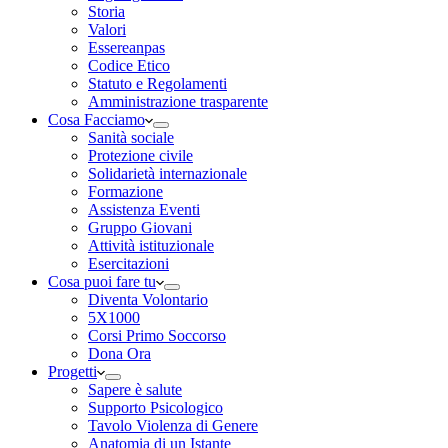
Storia
Valori
Essereanpas
Codice Etico
Statuto e Regolamenti
Amministrazione trasparente
Cosa Facciamo
Sanità sociale
Protezione civile
Solidarietà internazionale
Formazione
Assistenza Eventi
Gruppo Giovani
Attività istituzionale
Esercitazioni
Cosa puoi fare tu
Diventa Volontario
5X1000
Corsi Primo Soccorso
Dona Ora
Progetti
Sapere è salute
Supporto Psicologico
Tavolo Violenza di Genere
Anatomia di un Istante